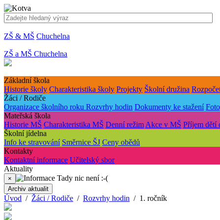
ZŠ & MŠ
Chuchelna
ZŠ a MŠ Chuchelna
Základní škola
Historie školy
Charakteristika školy
Projekty
Školní družina
Rozpočet
Žáci / Rodiče
Organizace školního roku
Rozvrhy hodin
Dokumenty ke stažení
Foto
Mateřská škola
Historie MŠ
Charakteristika MŠ
Denní režim
Akce v MŠ
Příjem dětí
Školní jídelna
Info ke stravování
Směrnice ŠJ
Ceny obědů
Kontakty
Kontaktní informace
Učitelský sbor
Aktuality
Tady nic není :-(
×
Archiv aktualit
Úvod
/
Žáci / Rodiče
/
Rozvrhy hodin
/ 1. ročník