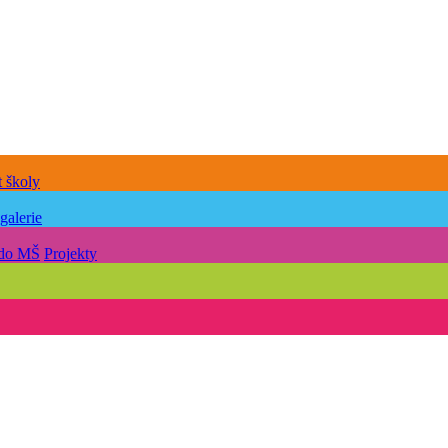
 školy
galerie
 do MŠ
Projekty