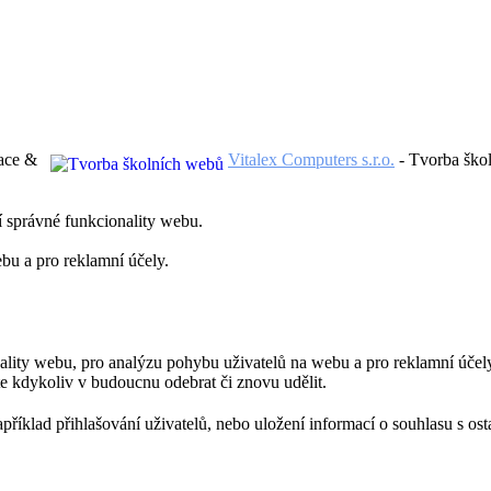
izace &
Vitalex Computers s.r.o.
- Tvorba ško
í správné funkcionality webu.
bu a pro reklamní účely.
nality webu, pro analýzu pohybu uživatelů na webu a pro reklamní účely
e kdykoliv v budoucnu odebrat či znovu udělit.
příklad přihlašování uživatelů, nebo uložení informací o souhlasu s ost