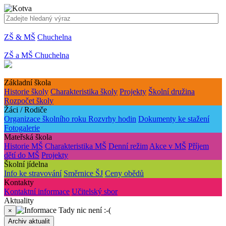
ZŠ & MŠ
Chuchelna
ZŠ a MŠ Chuchelna
Základní škola
Historie školy
Charakteristika školy
Projekty
Školní družina
Rozpočet školy
Žáci / Rodiče
Organizace školního roku
Rozvrhy hodin
Dokumenty ke stažení
Fotogalerie
Mateřská škola
Historie MŠ
Charakteristika MŠ
Denní režim
Akce v MŠ
Příjem
dětí do MŠ
Projekty
Školní jídelna
Info ke stravování
Směrnice ŠJ
Ceny obědů
Kontakty
Kontaktní informace
Učitelský sbor
Aktuality
Tady nic není :-(
×
Archiv aktualit