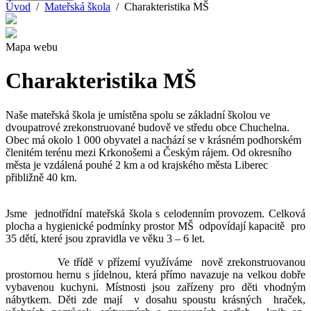
Úvod
/
Mateřská škola
/ Charakteristika MŠ
Mapa webu
Charakteristika MŠ
Naše mateřská škola je umístěna spolu se základní školou ve
dvoupatrové zrekonstruované budově ve středu obce Chuchelna.
Obec má okolo 1 000 obyvatel a nachází se v krásném podhorském
členitém terénu mezi Krkonošemi a Českým rájem. Od okresního
města je vzdálená pouhé 2 km a od krajského města Liberec
přibližně 40 km.
Jsme jednotřídní mateřská škola s celodenním provozem. Celková
plocha a hygienické podmínky prostor MŠ odpovídají kapacitě pro
35 dětí, které jsou zpravidla ve věku 3 – 6 let.
Ve třídě v přízemí využíváme nově zrekonstruovanou
prostornou hernu s jídelnou, která přímo navazuje na velkou dobře
vybavenou kuchyni. Místnosti jsou zařízeny pro děti vhodným
nábytkem. Děti zde mají v dosahu spoustu krásných hraček,