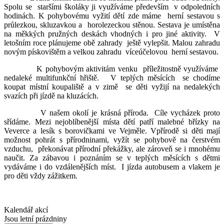
Spolu se staršími školáky ji využíváme především v odpoledních
hodinách. K pohybovému vyžití dětí zde máme herní sestavou s
průlezkou, skluzavkou a horolezeckou stěnou. Sestava je umístěna
na měkkých pružných deskách vhodných i pro jiné aktivity. V
letošním roce plánujeme obě zahrady ještě vylepšit. Malou zahradu
novým pískovištěm a velkou zahradu víceúčelovou herní sestavou.
K pohybovým aktivitám venku příležitostně využíváme
nedaleké multifunkční hřiště. V teplých měsících se chodíme
koupat místní koupaliště a v zimě se děti vyžijí na nedalekých
svazích při jízdě na kluzácích.
V našem okolí je krásná příroda. Cíle vycházek proto
sřídáme. Mezi nejoblíbenější místa dětí patří malebné břízky na
Veverce a lesík s borovičkami ve Vejměle. Vpřírodě si děti mají
možnost pohrát s přírodninami, vyžít se pohybově na čerstvém
vzduchu, překonávat přírodní překážky, ale zároveň se i mnohému
naučit. Za zábavou i poznáním se v teplých měsících s dětmi
vydáváme i do vzdálenějších míst. I jízda autobusem a vlakem je
pro děti vždy zážitkem.
Kalendář akcí
Jsou letní prázdniny