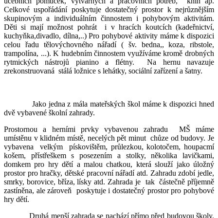
učebních pomůcek, výtvarných a pracovních potřeb, knih ap.
Celkové uspořádání poskytuje dostatečný prostor k nejrůznějším
skupinovým a individuálním činnostem i pohybovým aktivitám.
Děti si mají možnost pohrát i v hracích koutcích (kadeřnictví,
kuchyňka,divadlo, dílna,..) Pro pohybové aktivity máme k dispozici
celou řadu tělovýchovného nářadí ( šv. bedna,, koza, ribstole,
trampolína, ...). K hudebním činnostem využíváme kromě drobných
rytmických nástrojů pianino a flétny. Na hernu navazuje
zrekonstruovaná stálá ložnice s lehátky, sociální zařízení a šatny.
Jako jedna z mála mateřských škol máme k dispozici hned
dvě vybavené školní zahrady.
Prostornou a herními prvky vybavenou zahradu MŠ máme
umístěnu v klidném místě, necelých pět minut chůze od budovy. Je
vybavena velkým pískovištěm, průlezkou, kolotočem, houpacmí
košem, přístřeškem s posezením a stolky, několika lavičkami,
domkem pro hry dětí a malou chatkou, která slouží jako úložný
prostor pro hračky, dětské pracovní nářadí atd. Zahradu zdobí jedle,
smrky, borovice, bříza, lísky atd. Zahrada je tak částečně příjemně
zastíněna, ale zároveň poskytuje i dostatečný prostor pro pohybové
hry dětí.
Druhá menší zahrada se nachází přímo před budovou školy.