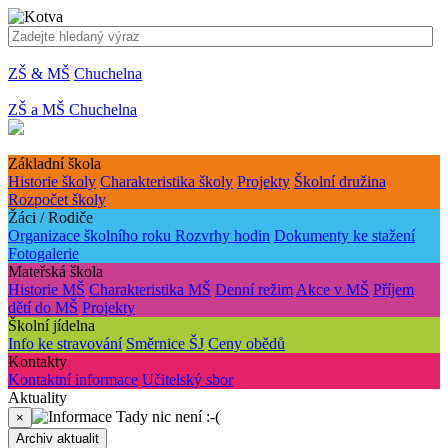
ZŠ & MŠ
Chuchelna
ZŠ a MŠ Chuchelna
Základní škola
Historie školy
Charakteristika školy
Projekty
Školní družina
Rozpočet školy
Žáci / Rodiče
Organizace školního roku
Rozvrhy hodin
Dokumenty ke stažení
Fotogalerie
Mateřská škola
Historie MŠ
Charakteristika MŠ
Denní režim
Akce v MŠ
Příjem
dětí do MŠ
Projekty
Školní jídelna
Info ke stravování
Směrnice ŠJ
Ceny obědů
Kontakty
Kontaktní informace
Učitelský sbor
Aktuality
Tady nic není :-(
×
Archiv aktualit