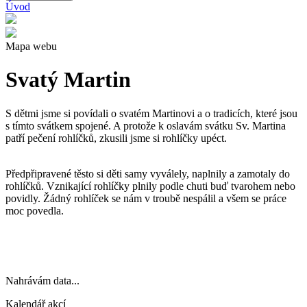
Úvod
Mapa webu
Svatý Martin
S dětmi jsme si povídali o svatém Martinovi a o tradicích, které jsou
s tímto svátkem spojené. A protože k oslavám svátku Sv. Martina
patří pečení rohlíčků, zkusili jsme si rohlíčky upéct.
Předpřipravené těsto si děti samy vyválely, naplnily a zamotaly do
rohlíčků. Vznikající rohlíčky plnily podle chuti buď tvarohem nebo
povidly. Žádný rohlíček se nám v troubě nespálil a všem se práce
moc povedla.
Nahrávám data...
Kalendář akcí